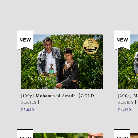
[100g] Mohammed Awadh【GOLD
[200g] 
SERIES】
SERIES
¥2,680
¥4,290