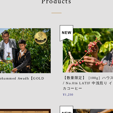
Products
【数量限定】［100g］ハウ
Mohammed Awadh【GOLD
/ No.016 LATIF 中浅煎り
】
カコーヒー
¥1,250