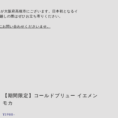
「almi pin badge」(ｱﾙﾐｰﾋﾟﾝﾊﾞｯ
OFFEE』が大阪府高槻市にございます。日本初となるイ
お越しの際はぜひお立ち寄りください。
にお問い合わせくださいませ。
【期間限定】コールドブリュー イエメン
モカ