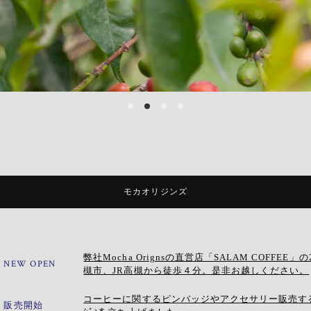
モカオリジンズ
弊社Mocha Orignsの直営店「SALAM COFF
NEW OPEN
槻市、JR高槻から徒歩４分。是非お越しください。