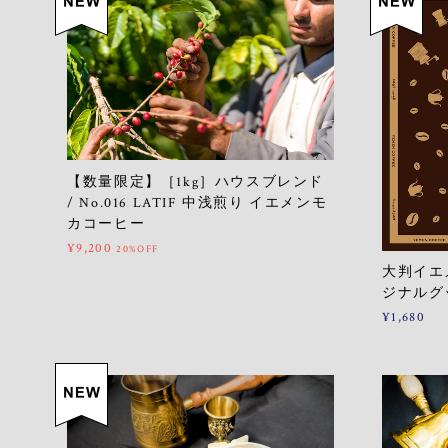
【数量限定】［1kg］ハウスブレンド
/ No.016 LATIF 中浅煎り イエメンモ
カコーヒー
¥9,200
20%OFF
大判イエ
ジナルグ
¥1,680