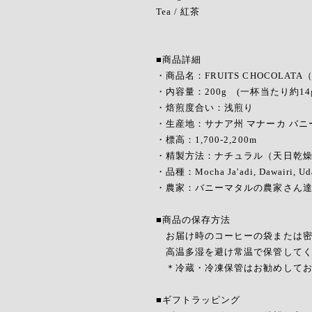
Tea / 紅茶
■商品詳細
・商品名：FRUITS CHOCOLA
・内容量：200g (一杯当たり約14g
・焙煎度合い：浅煎り
・生産地：サナア州 マナーカ バニ
・標高：1,700-2,200m
・精製方法：ナチュラル（天日乾
・品種：Mocha Ja'adi, Dawairi, Uda
・農家：バニーマタルの農家さん
■商品の保存方法
お届け時のコーヒーの袋または密
高温多湿を避け常温で保管してく
＊冷蔵・冷凍保管はお勧めしてお
■ギフトラッピング