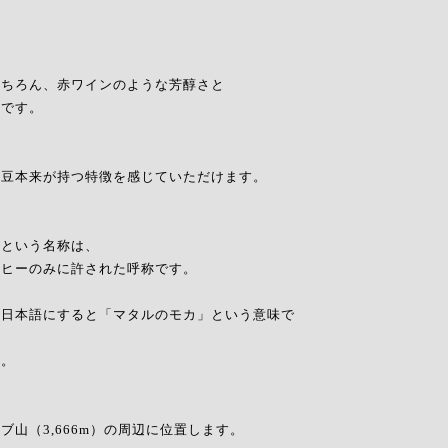
もちろん、赤ワインのような芳醇さと
感です。
と豆本来が持つ特徴を感じていただけます。
」という名称は、
ーヒーのみに許された呼称です。
は日本語にすると「マタルのモカ」という意味で
す。
、
山（3,666m）の周辺に位置します。