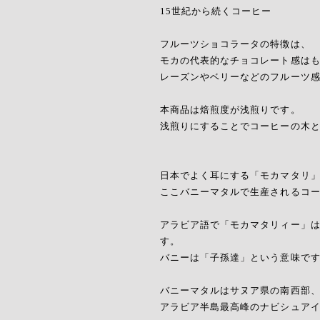
15世紀から続くコーヒー
フルーツショコラータの特徴は、
モカの代表的なチョコレート感は
レーズンやベリーなどのフルーツ
本商品は焙煎度が浅煎りです。
浅煎りにすることでコーヒーの木
日本でよく耳にする「モカマタリ
ここバニーマタルで生産されるコ
アラビア語で「モカマタリィー」
す。
バニーは「子孫達」という意味で
バニーマタルはサヌア県の南西部
アラビア半島最高峰のナビシュアイブ