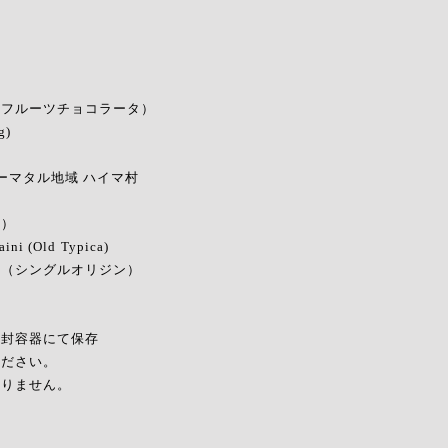
TA（フルーツチョコラータ）
)
ーマタル地域 ハイマ村
燥）
ini (Old Typica)
達（シングルオリジン）
封容器にて保存
ださい。
りません。