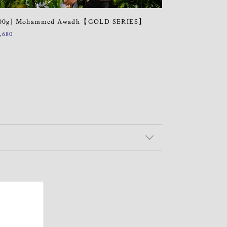
100g] Mohammed Awadh【GOLD SERIES】
,680