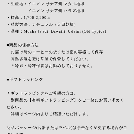
・生産地：イエメン サナア州 マタル地域
イエメン サナア州 ハラズ地域
・標高：1,700-2,200m
・精製方法：ナチュラル（天日乾燥）
・品種：Mocha Ja'adi, Dawairi, Udaini (Old Typica)
■商品の保存方法
お届け時のコーヒーの袋または密封容器にて保存
高温多湿を避け常温で保管してください。
＊冷蔵・冷凍保管はお勧めしておりません。
■ギフトラッピング
＊ギフトラッピングをご希望の方は、
別商品の【有料ギフトラッピング】をご一緒にお買い求めく
ださい。
詳細はページ内よりご確認いただけます。
商品パッケージ(容器またはラベル)は予告なく変更する場合がご