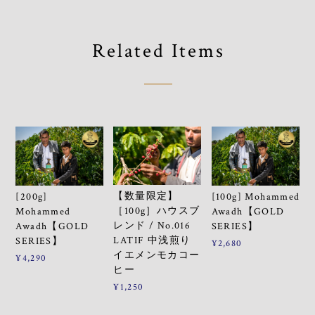
Related Items
【数量限定】
[200g]
[100g] Mohammed
［100g］ハウスブ
Mohammed
Awadh【GOLD
レンド / No.016
Awadh【GOLD
SERIES】
LATIF 中浅煎り
SERIES】
¥2,680
イエメンモカコー
¥4,290
ヒー
¥1,250