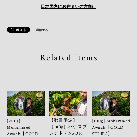
日本国内にお住まいの方向け
通報する
Related Items
【数量限定】
[200g]
[100g] Mohammed
［100g］ハウスブ
Mohammed
Awadh【GOLD
レンド / No.016
Awadh【GOLD
SERIES】