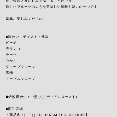
長い余韻と共に甘みを感じることができ、
熟したフルーツのような美味しい酸味も魅力の一つです。
是非お楽しみください。
■味わい・テイスト・風味
ピーチ
赤リンゴ
デーツ
みかん
グレープフルーツ
黒糖
メープルシロップ
◼️焙煎度合い：中煎り(ミディアムロースト)
■商品詳細
・商品名：[200g] ALI HAKAM【GOLD SERIES】