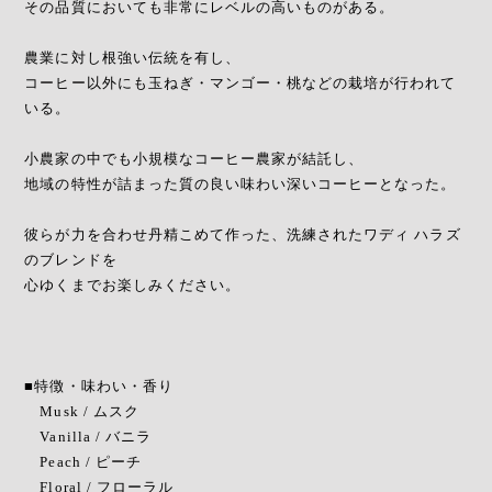
その品質においても非常にレベルの高いものがある。
農業に対し根強い伝統を有し、
コーヒー以外にも玉ねぎ・マンゴー・桃などの栽培が行われて
いる。
小農家の中でも小規模なコーヒー農家が結託し、
地域の特性が詰まった質の良い味わい深いコーヒーとなった。
彼らが力を合わせ丹精こめて作った、洗練されたワディ ハラズ
のブレンドを
心ゆくまでお楽しみください。
■特徴・味わい・香り
Musk / ムスク
Vanilla / バニラ
Peach / ピーチ
Floral / フローラル