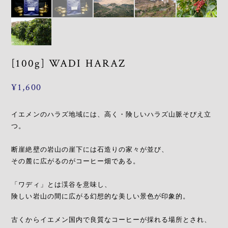
[100g] WADI HARAZ
¥1,600
イエメンのハラズ地域には、高く・険しいハラズ山脈そびえ立
つ。
断崖絶壁の岩山の崖下には石造りの家々が並び、
その麓に広がるのがコーヒー畑である。
「ワディ」とは渓谷を意味し、
険しい岩山の間に広がる幻想的な美しい景色が印象的。
古くからイエメン国内で良質なコーヒーが採れる場所とされ、