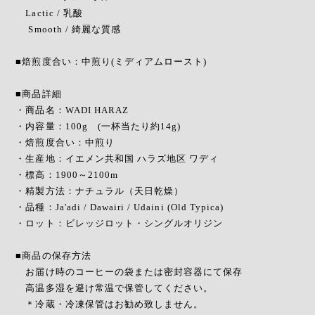
Lactic / 乳酸
Smooth / 綺麗な質感
■焙煎度合い：中煎り(ミディアムロースト)
■商品詳細
・商品名：WADI HARAZ
・内容量：100g (一杯当たり約14g)
・焙煎度合い：中煎り
・生産地：イエメン共和国 ハラズ地区 ワディ
・標高：1900～2100m
・精製方法：ナチュラル（天日乾燥）
・品種：Ja'adi / Dawairi / Udaini (Old Typica)
・ロット：ビレッジロット・シングルオリジン
■商品の保存方法
お届け時のコーヒーの袋または密封容器にて保存
高温多湿を避け常温で保管してください。
＊冷蔵・冷凍保管はお勧め致しません。