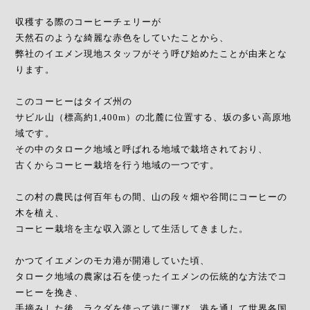
収穫する際のコーヒーチェリーが
天然石のような綺麗な赤色をしていたことから、
弊社のイエメン現地スタッフがそう呼び始めたことが由来とな
ります。
このコーヒーはタイズ州の
サビル山（標高約1,400m）の北麓に位置する、坂の多い高原地
域です。
その中のタローク地域と呼ばれる地域で栽培されており、
古くからコーヒー栽培を行う地域の一つです。
この村の農民は何百年もの間、山の段々畑や谷間にコーヒーの
木を植え、
コーヒー栽培を主な収入源として生活してきました。
かつてイエメンのモカ港が開港していた頃、
タローク地域の農家は石を使ったイエメンの伝統的な方法でコ
ーヒーを挽き、
手摘みした後、ラクダを使って港に運び、港を通して世界各国