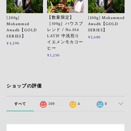
【数量限定】
[200g]
[100g] Mohammed
［100g］ハウスブ
Mohammed
Awadh【GOLD
レンド / No.016
Awadh【GOLD
SERIES】
LATIF 中浅煎り
SERIES】
¥2,680
イエメンモカコー
¥4,290
ヒー
¥1,250
ショップの評価
すべて
309
4
0