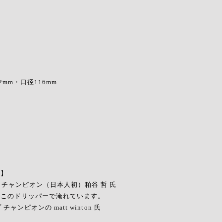
2mm・口径116mm
人】
プ チャンピオン（日本人初）粕谷 哲 氏
このドリッパーで淹れています。
チャンピオンの matt winton 氏