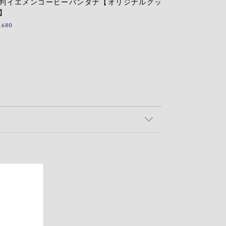
判イエメンコーヒーバンダナ【オリジナルグッ
】
,680