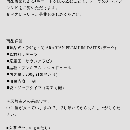
商品裏面にあるQRコードを読み込むことで、デーツのアレンジ
レシピをご覧いただけます。
食べ方いろいろ。是非お楽しみください。
商品詳細
◼️商品名 : [200g × 3] ARABIAN PREMIUM DATES (デーツ)
◼️原材料 : デーツ
◼️原産国 : サウジアラビア
◼️品種 : プレミアム マジュドゥール
◼️内容量 : 200g (1袋当たり)
◼️梱包内容 : 3袋
◼️袋 : ジップタイプ（開閉可能）
※天然由来の果実です。
中に種が入っていますので、取り除いてからお召し上がりくだ
さい。
■栄養成分(100g当たり)